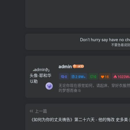
Don’t hurry say have no cho
不要急着说
admin
0
2.9W+
0
16
1023W
无论你现在感觉如何，请起床、穿好衣服
的梦想而奋斗
上一篇
《如何为你的丈夫祷告》第二十六天 - 他的悔改 史多美