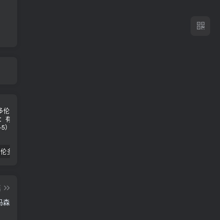
2024年 多伦多基督学房同学聚会：有福的教会（帖后1：1-5） 刘志雄
纯粹的福音 09 圣灵与灵恩派
平台更新|公告——2024年10月5日
篇
玛森