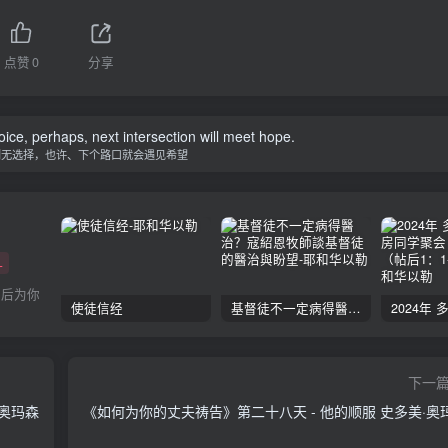
点赞
0
分享
ice, perhaps, next intersection will meet hope.
别无选择，也许、下个路口就会遇见希望
+
然后为你
使徒信经
基督徒不一定病得醫治？寇紹恩牧師談基督徒的醫治與盼望
下一
·奥玛森
《如何为你的丈夫祷告》第二十八天 - 他的顺服 史多美·奥