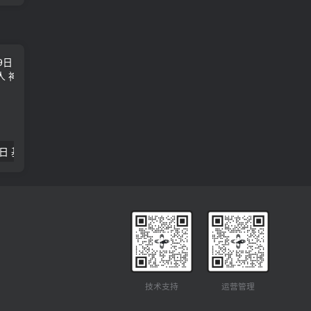
2018年09月29日 基督学房聚会：作无愧的工人 神的计划 王国显
2023年05月05日 基督学房欧洲同学会 07 摩西的末后四十年 郭定强
唐崇榮 – 
技术支持
运营管理