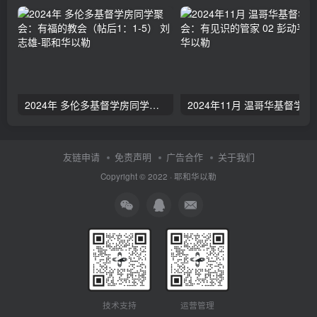
2024年 多伦多基督学房同学聚会：有福的教会（帖后1：1-5） 刘志雄
2024年11月 温哥
友链申请
免责声明
广告合作
关于我们
Copyright © 2022 ·
耶和华以勒
技术支持
运营管理