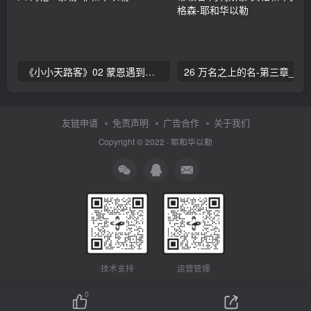
《小小天路客》02 蒙恩遇到传道人 海伦L·泰勒
26 万名之上的名-第三章_赞美的带领者 阿利斯泰
友链申请
免责声明
广告合作
关于我们
Copyright © 2022 ·
耶和华以勒
技术支持
运营管理
0