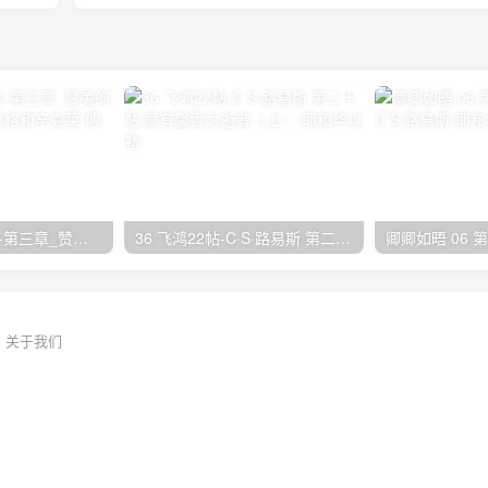
26 万名之上的名-第三章_赞美的带领者 阿利斯泰·贝格和辛克莱·傅格森
36 飞鸿22帖-C·S·路易斯 第二十帖 愿有馨香为逝者（上）
关于我们