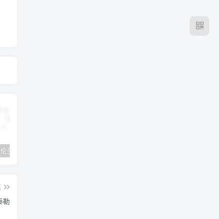
2024年 多伦多基督学房同学聚会：有福的教会（帖后1：1-5） 刘志雄
纯粹的福音 09 圣灵与灵恩派
平台更新|公告——2024年10月5日
篇
泰勒