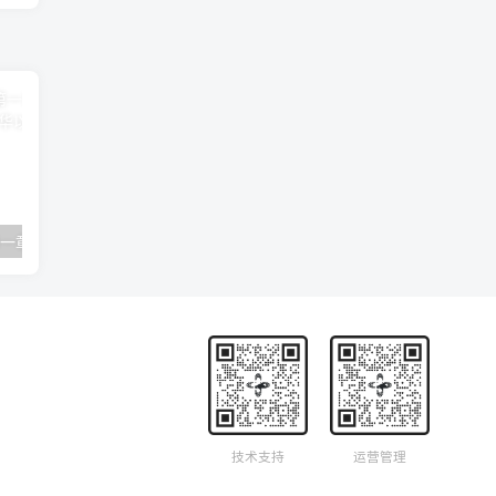
卿卿如晤 06 第一章 死亡的隔绝 C·S·路易斯
19 神学入门-第一章-启示-圣经经典 R·C·史普罗
技术支持
运营管理