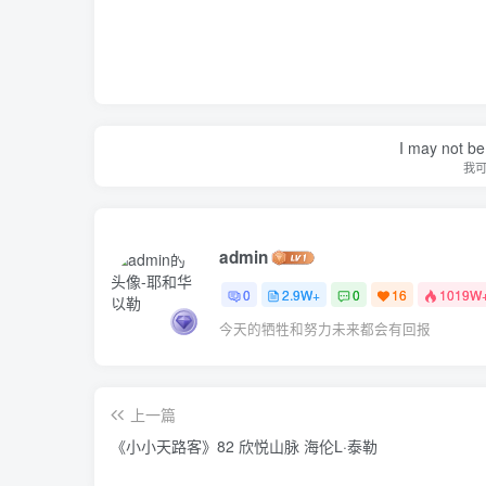
I may not be 
我
admin
0
2.9W+
0
16
1019W
今天的牺牲和努力未来都会有回报
上一篇
《小小天路客》82 欣悦山脉 海伦L·泰勒