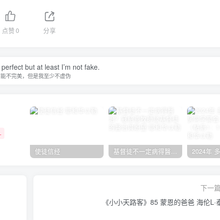
点赞
0
分享
perfect but at least I’m not fake.
可能不完美，但是我至少不虚伪
+
使徒信经
基督徒不一定病得醫治？寇紹恩牧師談基督徒的醫治與盼望
下一
《小小天路客》85 蒙恩的爸爸 海伦L·