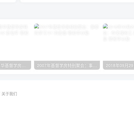
2024年11月 温哥华基督学房特会：有见识的管家 02 彭动平
2007年基督学房特别聚会：事奉的学习 01 刘志雄
关于我们