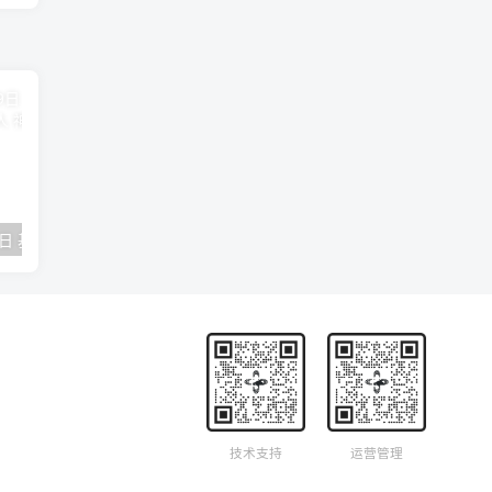
2018年09月29日 基督学房聚会：作无愧的工人 神的计划 王国显
2023年05月05日 基督学房欧洲同学会 07 摩西的末后四十年 郭定强
唐崇榮 – 
技术支持
运营管理