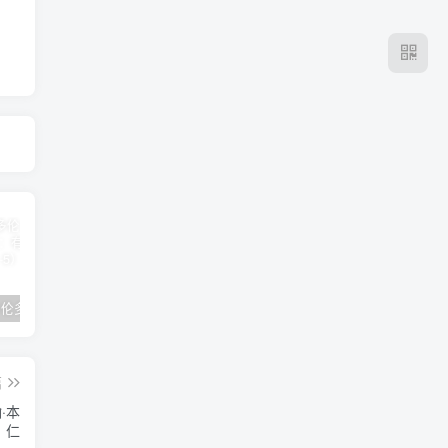
2024年 多伦多基督学房同学聚会：有福的教会（帖后1：1-5） 刘志雄
纯粹的福音 09 圣灵与灵恩派
平台更新|公告——2024年10月5日
篇
·本
仁