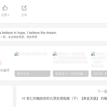
点赞
0
分享
s believe in hope, I believe the dream.
子一样，永远相信希望，相信梦想
+
，你最终
使徒信经
基督徒不一定病得醫治？寇紹恩牧師談基督徒的醫治與盼望
下一
10 本仁约翰给你的九项实用指南（下）【奔走天路】 约翰