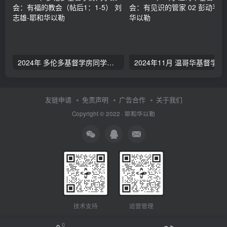
2024年 多伦多基督学房同学聚会：有福的教会（帖后1：1-5） 刘志雄
2024年11月 温哥
友链申请
免责声明
广告合作
关于我们
Copyright © 2022 ·
耶和华以勒
技术支持
运营管理
0