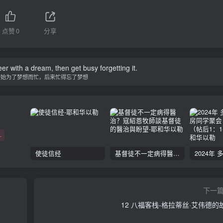
点赞
0
分享
er with a dream, then get busy forgetting it.
开始为了梦想而忙，后来忙得忘了梦想
+
使徒信经
基督徒不一定病得醫治？寇紹恩牧師談基督徒的醫治與盼望
下一
12 八福客栈-格拉蒂丝·艾伟德的