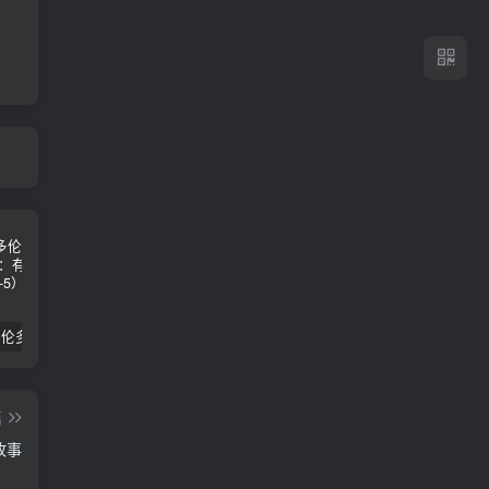
2024年 多伦多基督学房同学聚会：有福的教会（帖后1：1-5） 刘志雄
纯粹的福音 09 圣灵与灵恩派
平台更新|公告——2024年10月5日
篇
故事