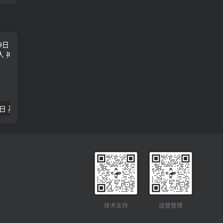
2018年09月29日 基督学房聚会：作无愧的工人 神的计划 王国显
2023年05月05日 基督学房欧洲同学会 07 摩西的末后四十年 郭定强
唐崇榮 – 
技术支持
运营管理