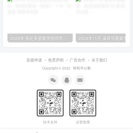
2024年 多伦多基督学房同学聚会：有福的教会（帖后1：1-5） 刘志雄
2024年11月 温哥
友链申请
免责声明
广告合作
关于我们
Copyright © 2022 ·
耶和华以勒
技术支持
运营管理