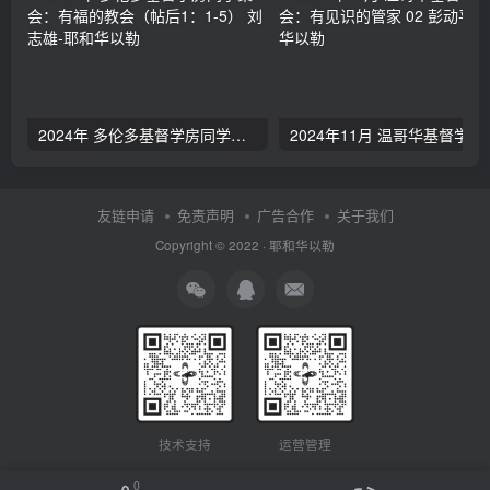
2024年 多伦多基督学房同学聚会：有福的教会（帖后1：1-5） 刘志雄
2024年11月 温哥
友链申请
免责声明
广告合作
关于我们
Copyright © 2022 ·
耶和华以勒
技术支持
运营管理
0