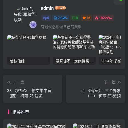
admin
0
2.9W+
0
16
1022W+
有时候必须做自己的英雄
使徒信经
基督徒不一定病得醫治？寇紹恩牧師談基督徒的醫治與盼望
上一篇
下一篇
38 《密室》- 赖文集中营
41 《密室》- 三个异象
（四） 柯丽·邓·波姆
（一） 柯丽·邓·波姆
相关推荐