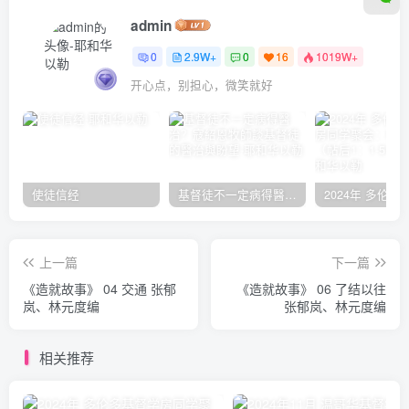
admin
0
2.9W+
0
16
1019W+
开心点，别担心，微笑就好
使徒信经
基督徒不一定病得醫治？寇紹恩牧師談基督徒的醫治與盼望
上一篇
下一篇
《造就故事》 04 交通 张郁
《造就故事》 06 了结以往
岚、林元度编
张郁岚、林元度编
相关推荐