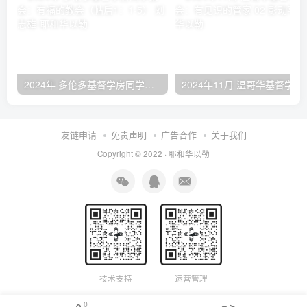
2024年 多伦多基督学房同学聚会：有福的教会（帖后1：1-5） 刘志雄
2024年11月 温哥
友链申请
免责声明
广告合作
关于我们
Copyright © 2022 ·
耶和华以勒
技术支持
运营管理
0