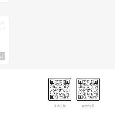
2018年09月29日 基督学房聚会：作无愧的工人 神的计划 王国显
2023年05月05日 基督学房欧洲同学会 07 摩西的末后四十年 郭定强
唐崇榮 – 
技术支持
运营管理