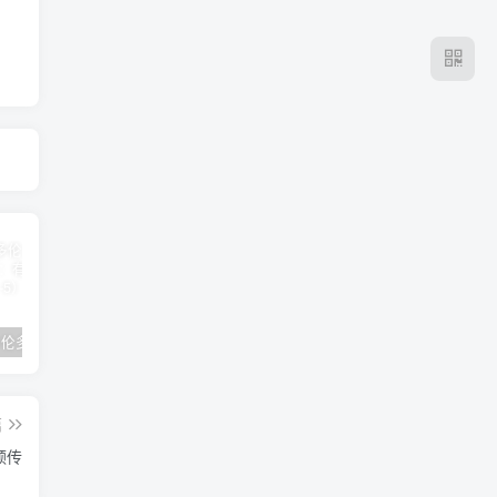
2024年 多伦多基督学房同学聚会：有福的教会（帖后1：1-5） 刘志雄
纯粹的福音 09 圣灵与灵恩派
平台更新|公告——2024年10月5日
篇
顿传