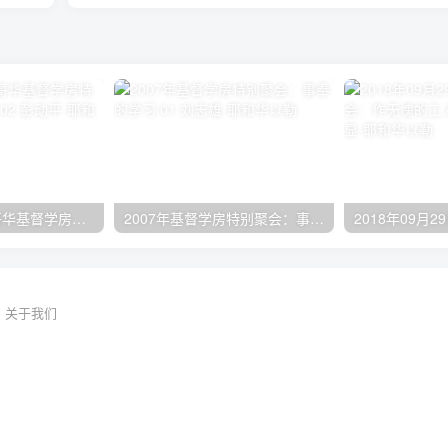
2024年11月 温哥华基督学房特会：有见识的管家 02 彭动平
2007年基督学房特别聚会：事奉的学习 01 刘志雄
关于我们