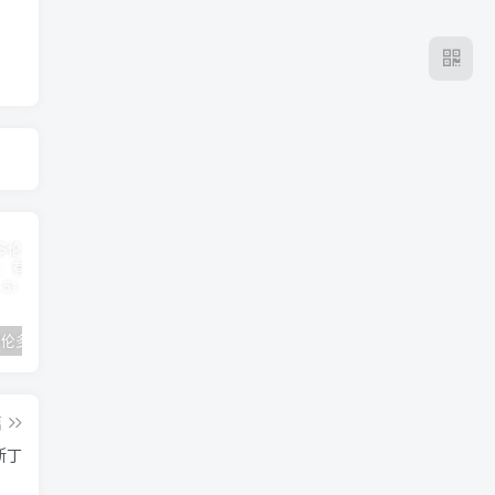
2024年 多伦多基督学房同学聚会：有福的教会（帖后1：1-5） 刘志雄
纯粹的福音 09 圣灵与灵恩派
平台更新|公告——2024年10月5日
篇
斯丁