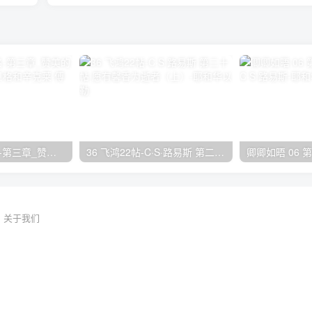
26 万名之上的名-第三章_赞美的带领者 阿利斯泰·贝格和辛克莱·傅格森
36 飞鸿22帖-C·S·路易斯 第二十帖 愿有馨香为逝者（上）
关于我们