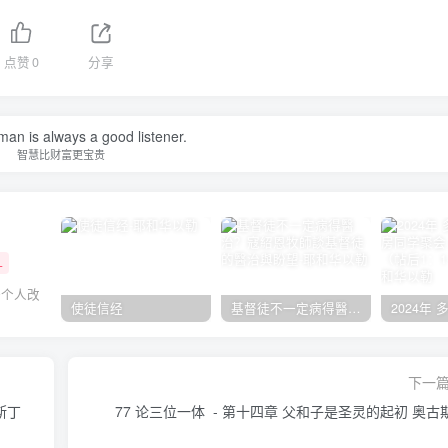
点赞
0
分享
an is always a good listener.
智慧比财富更宝贵
+
一个人改
使徒信经
基督徒不一定病得醫治？寇紹恩牧師談基督徒的醫治與盼望
下一
斯丁
77 论三位一体 - 第十四章 父和子是圣灵的起初 奥古