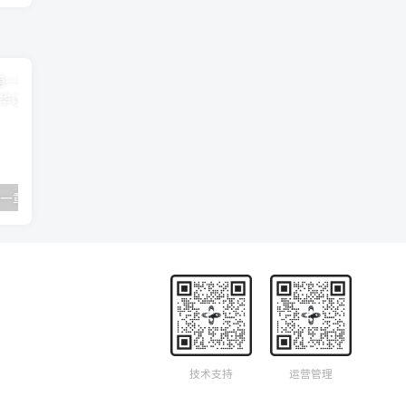
卿卿如晤 06 第一章 死亡的隔绝 C·S·路易斯
19 神学入门-第一章-启示-圣经经典 R·C·史普罗
技术支持
运营管理