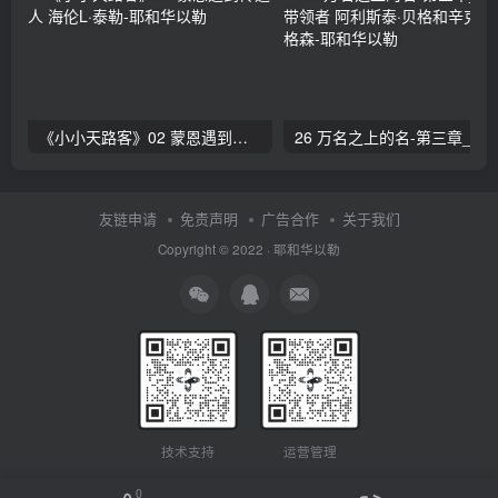
《小小天路客》02 蒙恩遇到传道人 海伦L·泰勒
26 万名之上的名-第三章_赞美的带领者 阿利斯泰
友链申请
免责声明
广告合作
关于我们
Copyright © 2022 ·
耶和华以勒
技术支持
运营管理
0