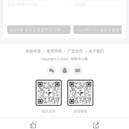
2024年 多伦多基督学房同学聚会：有福的教会（帖后1：1-5） 刘志雄
2024年11月 温哥
友链申请
免责声明
广告合作
关于我们
Copyright © 2022 ·
耶和华以勒
技术支持
运营管理
0