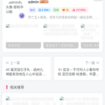
admin
0
2.9W+
0
16
1019W+
死亡无人能免，但非凡的成就会树起一座纪念碑，它将一直立到太阳冷却之时
使徒信经
基督徒不一定病得醫治？寇紹恩牧師談基督徒的醫治與盼望
上一篇
下一篇
40 属灵指引手札 - 函卅九
01 前言－不可叫人小看你年
神能有效地在人心中说话 芬
轻 亚历克斯·哈里斯，布雷特
乃伦
·哈里斯
相关推荐