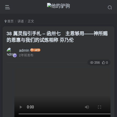
首页
讲道
正文
38 属灵指引手札 – 函卅七 主恩够用——神所赐
的恩惠与我们的试炼相称 芬乃伦
admin
2年前发布
356
0