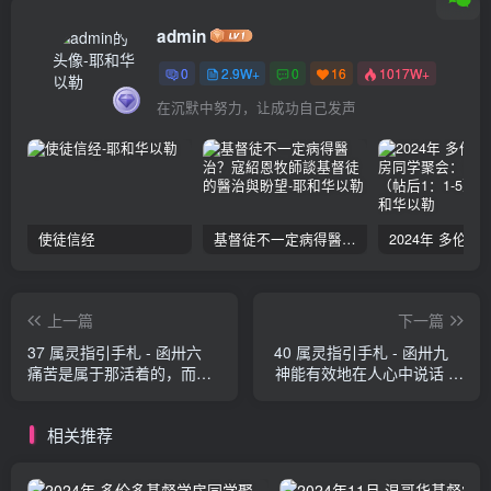
admin
0
2.9W+
0
16
1017W+
在沉默中努力，让成功自己发声
使徒信经
基督徒不一定病得醫治？寇紹恩牧師談基督徒的醫治與盼望
上一篇
下一篇
37 属灵指引手札 - 函卅六
40 属灵指引手札 - 函卅九
痛苦是属于那活着的，而不
神能有效地在人心中说话 芬
是已死的人 芬乃伦
乃伦
相关推荐