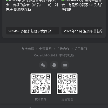
2024年 多伦多基督学房同学聚会：有福的教会（帖后1：1-5） 刘志雄
2024年11月 温哥
友链申请
免责声明
广告合作
关于我们
Copyright © 2022 ·
耶和华以勒
技术支持
运营管理