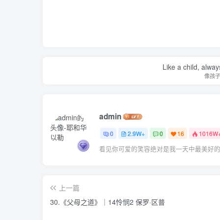
Like a child, alway
像孩
admin
0
2.9W+
0
16
1016W
看见你可爱的笑容绝对是我一天中最美好
上一篇
30.《父母之道》｜14怜悯2 保罗·区普