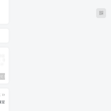
2024年 多伦多基督学房同学聚会：有福的教会（帖后1：1-5） 刘志雄
纯粹的福音 09 圣灵与灵恩派
平台更新|公告——2024年10月5日
篇
课室