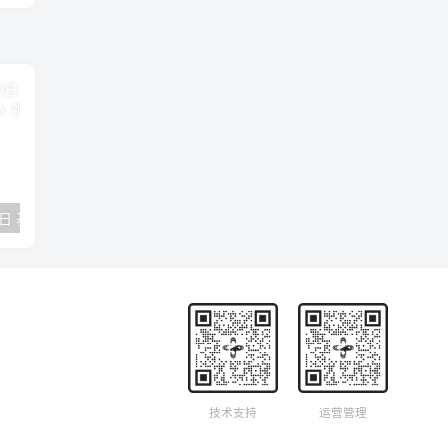
2018年09月29日 基督学房聚会：作无愧的工人 神的计划 王国显
2023年05月05日 基督学房欧洲同学会 07 摩西的末后四十年 郭定强
唐崇榮 – 
技术支持
运营管理