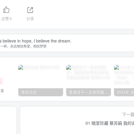
点赞
0
分享
s believe in hope, I believe the dream.
子一样，永远相信希望，相信梦想
+
的事
使徒信经
基督徒不一定病得醫治？寇紹恩牧師談基督徒的醫治與盼望
下一
01 暗室珍藏 蔡苏娟 我的