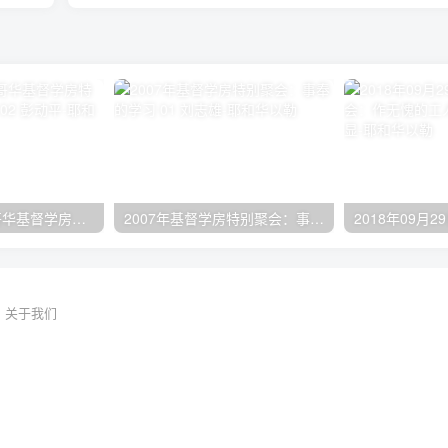
2024年11月 温哥华基督学房特会：有见识的管家 02 彭动平
2007年基督学房特别聚会：事奉的学习 01 刘志雄
关于我们