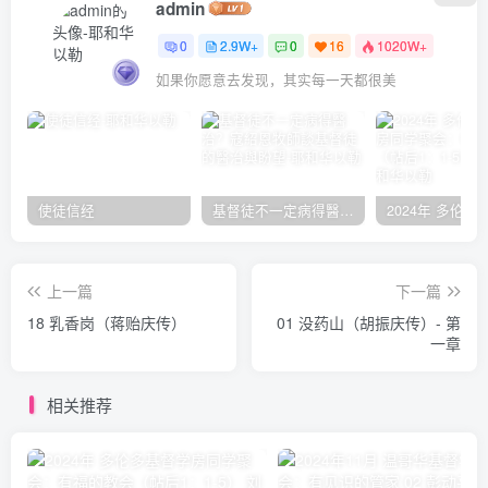
admin
0
2.9W+
0
16
1020W+
如果你愿意去发现，其实每一天都很美
使徒信经
基督徒不一定病得醫治？寇紹恩牧師談基督徒的醫治與盼望
上一篇
下一篇
18 乳香岗（蒋贻庆传）
01 没药山（胡振庆传）- 第
一章
相关推荐