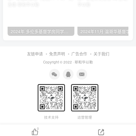
2024年 多伦多基督学房同学聚会：有福的教会（帖后1：1-5） 刘志雄
2024年11月 温哥
友链申请
免责声明
广告合作
关于我们
Copyright © 2022 ·
耶和华以勒
技术支持
运营管理
0